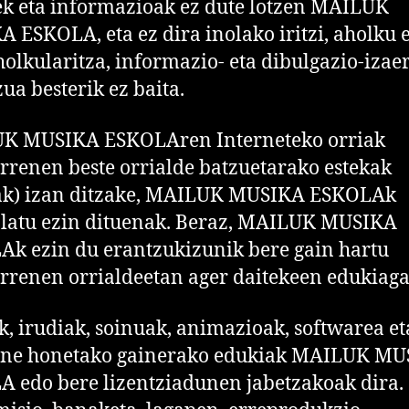
k eta informazioak ez dute lotzen MAILUK
 ESKOLA, eta ez dira inolako iritzi, aholku 
holkularitza, informazio- eta dibulgazio-izae
zua besterik ez baita.
K MUSIKA ESKOLAren Interneteko orriak
rrenen beste orrialde batzuetarako estekak
kak) izan ditzake, MAILUK MUSIKA ESKOLAk
latu ezin dituenak. Beraz, MAILUK MUSIKA
k ezin du erantzukizunik bere gain hartu
rrenen orrialdeetan ager daitekeen edukiaga
k, irudiak, soinuak, animazioak, softwarea et
ne honetako gainerako edukiak MAILUK MU
 edo bere lizentziadunen jabetzakoak dira.