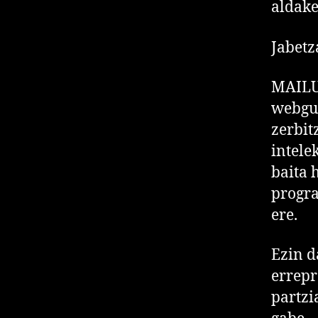
aldak
Jabetz
MAILU
webgun
zerbit
intele
baita 
progra
ere.
Ezin 
errepr
partzi