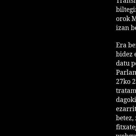
Transm
bilteg
orok 
izan b
Era b
bidez 
datu p
Parlam
27ko 2
tratam
dagoki
ezarri
betez
fitxat