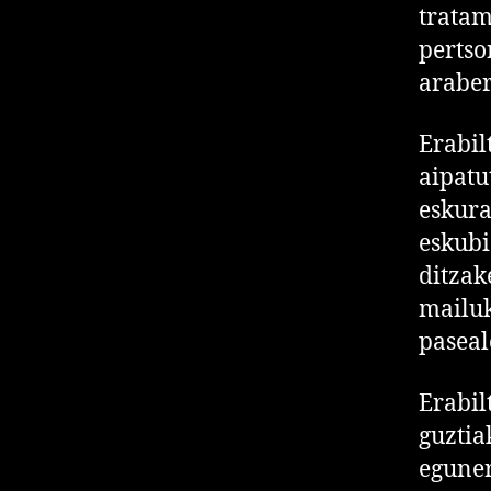
tratam
pertso
araber
Erabil
aipatu
eskura
eskubi
ditzak
mailu
paseal
Erabil
guztia
eguner