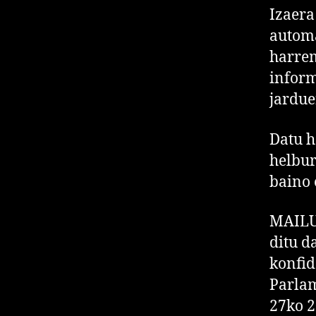
Izaera
automa
harre
inform
jardue
Datu h
helbur
baino 
MAILU
ditu d
konfid
Parlam
27ko 2