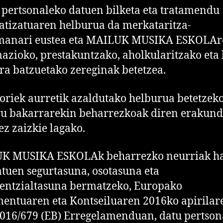
 pertsonaleko datuen bilketa eta tratamendu
tizatuaren helburua da merkataritza-
manari eustea eta MAILUK MUSIKA ESKOLAr
azioko, prestakuntzako, aholkularitzako eta 
ra batzuetako zereginak betetzea.
oriek aurretik azaldutako helburua betetzek
u bakarrarekin beharrezkoak diren erakund
ez zaizkie lagako.
K MUSIKA ESKOLAk beharrezko neurriak ha
atuen segurtasuna, osotasuna eta
entzialtasuna bermatzeko, Europako
entuaren eta Kontseiluaren 2016ko apirilar
016/679 (EB) Erregelamenduan, datu pertson