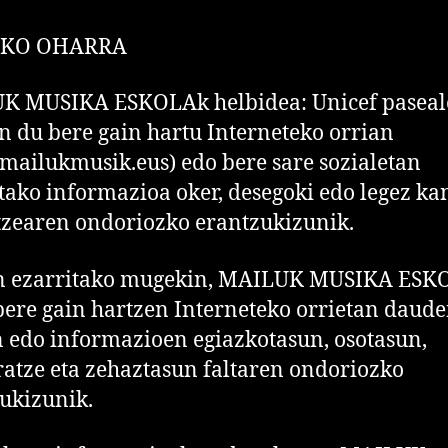
ZKO OHARRA
K MUSIKA ESKOLAk helbidea: Unicef pasea
in du bere gain hartu Interneteko orrian
ailukmusik.eus) edo bere sare sozialetan
tako informazioa oker, desegoki edo legez k
tzearen ondoriozko erantzukizunik.
n ezarritako mugekin, MAILUK MUSIKA ESK
bere gain hartzen Interneteko orrietan daud
 edo informazioen egiazkotasun, osotasun,
atze eta zehaztasun faltaren ondoriozko
ukizunik.