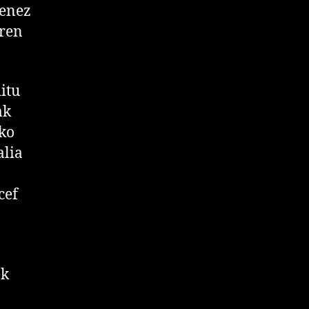
ienez
aren
itu
ak
eko
alia
cef
ek