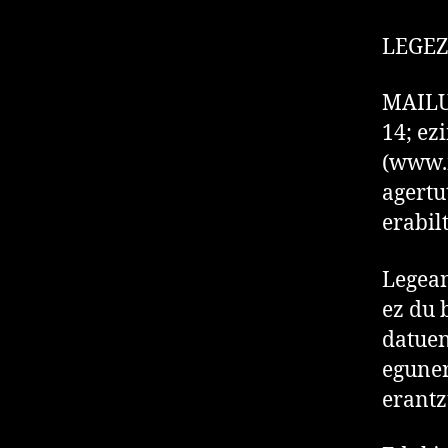
LEGE
MAILU
14; ez
(www.m
agertu
erabil
Legea
ez du 
datuen
eguner
erantz