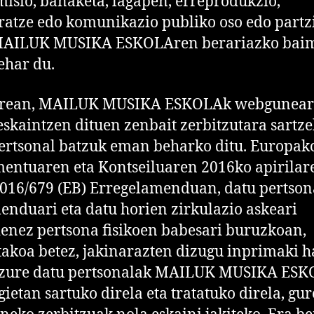
isio, banaketa, lagapen, erreprodukzio,
iratze edo komunikazio publiko oso edo partz
MAILUK MUSIKA ESKOLAren berariazko bai
ehar du.
erean, MAILUK MUSIKA ESKOLAk webgunea
eskaintzen dituen zenbait zerbitzutara sartze
ertsonal batzuk eman beharko ditu. Europak
entuaren eta Kontseiluaren 2016ko apirilar
016/679 (EB) Erregelamenduan, datu pertson
enduari eta datu horien zirkulazio askeari
enez pertsona fisikoen babesari buruzkoan,
takoa betez, jakinarazten dizugu inprimaki 
, zure datu pertsonalak MAILUK MUSIKA ES
egietan sartuko direla eta tratatuko direla, gur