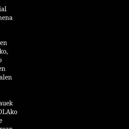
ial
mena
ren
ko,
o
en
alen
hauek
KOLAko
e