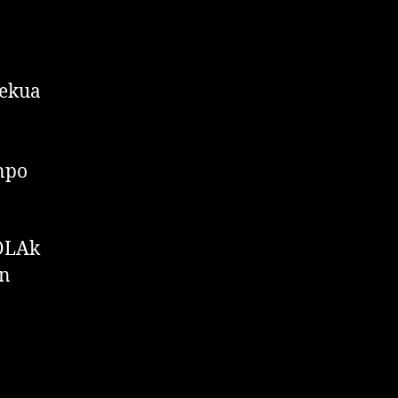
lekua
anpo
OLAk
en