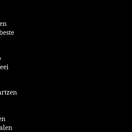
en
beste
o
eei
rtzen
en
alen