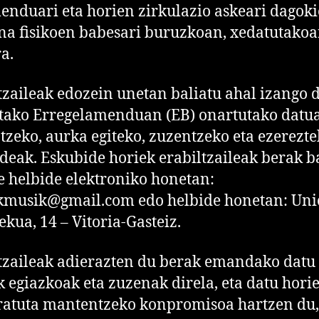
enduari eta horien zirkulazio askeari dagok
na fisikoen babesari buruzkoan, xedatutako
a.
tzaileak edozein unetan baliatu ahal izango d
tako Erregelamenduan (EB) onartutako datu
tzeko, aurka egiteko, zuzentzeko eta ezerezt
deak. Eskubide horiek erabiltzaileak berak b
e helbide elektroniko honetan:
kmusik@gmail.com edo helbide honetan: Uni
ekua, 14 – Vitoria-Gasteiz.
tzaileak adierazten du berak emandako datu
k egiazkoak eta zuzenak direla, eta datu hori
atuta mantentzeko konpromisoa hartzen du,