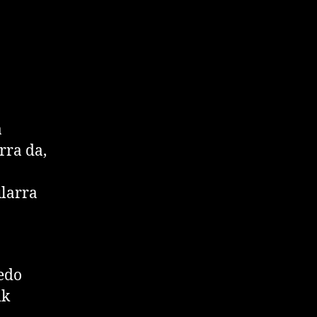
a
rra da,
ularra
 edo
ik