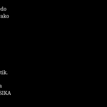
edo
rako
tik.
a
SIKA