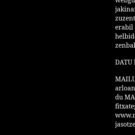
webgun
jakina
zuzent
erabil
helbid
zenbak
DATU 
MAILU
arloan
du MA
fitxat
www.m
jasotz