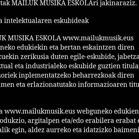
etak MAILUK MUSIKA ESKOLAri jakinaraziz.
a intelektualaren eskubideak
K MUSIKA ESKOLA www.mailukmusik.eus
eko edukiekin eta bertan eskaintzen diren
zuekin zerikusia duten egile-eskubide, jabetz
ktual eta industrialeko eskubide guztien titula
horiek inplementatzeko beharrezkoak diren
men eta erlazionatutako informazioaren tit
da www.mailukmusik.eus webguneko edukien
odukzio, argitalpen eta/edo erabilera erabat
alik egin, aldez aurreko eta idatzizko baimen