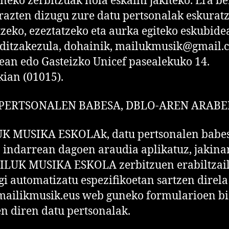
eko zerbitzuak nola eskaini jakiteko. Era be
razten dizugu zure datu pertsonalak eskuratz
zeko, ezeztatzeko eta aurka egiteko eskubide
 ditzakezula, dohainik, mailukmusik@gmail.
ean edo Gasteizko Unicef pasealekuko 14.
ian (01015).
PERTSONALEN BABESA, DBLO-AREN ARAB
K MUSIKA ESKOLAk, datu pertsonalen babe
 indarrean dagoen araudia aplikatuz, jakina
ILUK MUSIKA ESKOLA zerbitzuen erabiltzai
egi automatizatu espezifikoetan sartzen direla
ailikmusik.eus web guneko formularioen b
en diren datu pertsonalak.