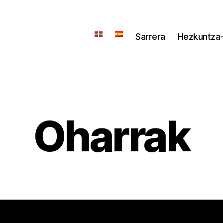
Sarrera
Hezkuntza-
Oharrak