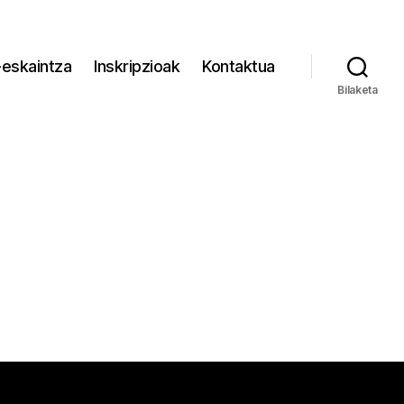
eskaintza
Inskripzioak
Kontaktua
Bilaketa