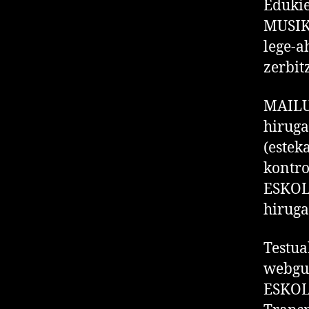
Edukie
MUSIKA
lege-a
zerbit
MAILU
hiruga
(este
kontro
ESKOLA
hiruga
Testua
webgu
ESKOLA