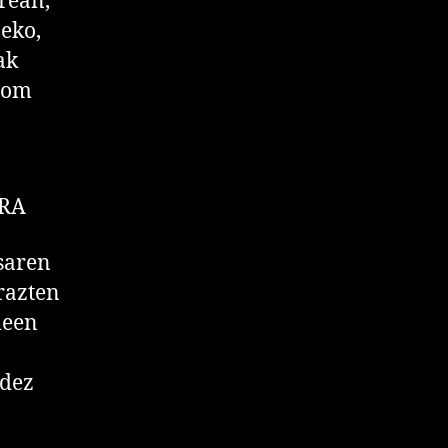
rean,
eko,
ak
com
ERA
saren
razten
leen
idez